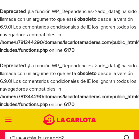
Deprecated
: ¡La función WP_Dependencies->add_data() ha sido
llamada con un argumento que está
obsoleto
desde la versión
6.9.0! Los comentarios condicionales de IE los ignoran todos los
navegadores compatibles. in
/home/u781344290/domains/lacarlotamaderas.com/public_html
includes/functions.php
on line
6170
Deprecated
: ¡La función WP_Dependencies->add_data() ha sido
llamada con un argumento que está
obsoleto
desde la versión
6.9.0! Los comentarios condicionales de IE los ignoran todos los
navegadores compatibles. in
/home/u781344290/domains/lacarlotamaderas.com/public_html
includes/functions.php
on line
6170
Saltar
al
contenido
Buscar