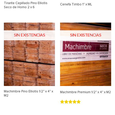
Tirante Cepillado Pino Elliotis
Cenefa Timbo 1″ x ML
Seco de Horno 2 x 6
SIN EXISTENCIAS
SIN EXISTENCIAS
Machimbre Pino Elliotis 1/2″ x 4″ x
Machimbre Premium 1/2″ x 4″ x M2
M2
Valorado
con
5.00