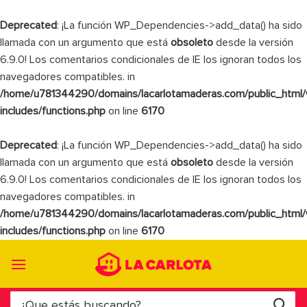
Deprecated
: ¡La función WP_Dependencies->add_data() ha sido
llamada con un argumento que está
obsoleto
desde la versión
6.9.0! Los comentarios condicionales de IE los ignoran todos los
navegadores compatibles. in
/home/u781344290/domains/lacarlotamaderas.com/public_html
includes/functions.php
on line
6170
Deprecated
: ¡La función WP_Dependencies->add_data() ha sido
llamada con un argumento que está
obsoleto
desde la versión
6.9.0! Los comentarios condicionales de IE los ignoran todos los
navegadores compatibles. in
/home/u781344290/domains/lacarlotamaderas.com/public_html
includes/functions.php
on line
6170
Saltar
al
contenido
Buscar