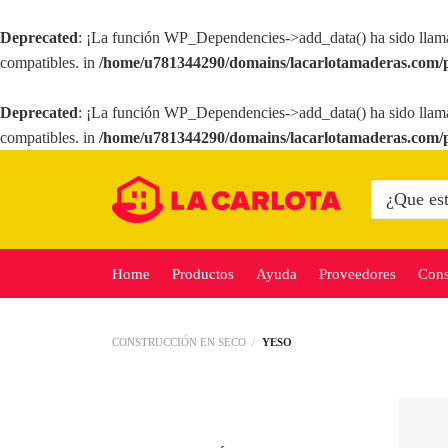
Deprecated
: ¡La función WP_Dependencies->add_data() ha sido llam
compatibles. in
/home/u781344290/domains/lacarlotamaderas.com/p
Deprecated
: ¡La función WP_Dependencies->add_data() ha sido llam
compatibles. in
/home/u781344290/domains/lacarlotamaderas.com/p
Saltar
al
Buscar
por:
contenido
Home
Productos
Ayuda
Proveedores
Cons
CONSTRUCCIÓN EN SECO
/
YESO