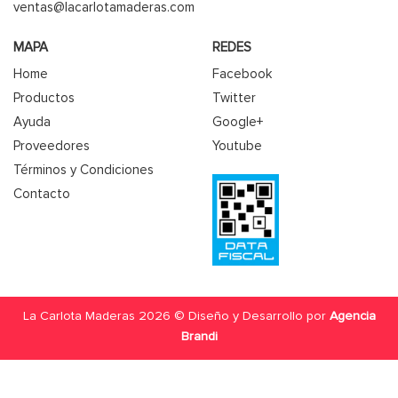
ventas@lacarlotamaderas.com
MAPA
REDES
Home
Facebook
Productos
Twitter
Ayuda
Google+
Proveedores
Youtube
Términos y Condiciones
Contacto
La Carlota Maderas 2026 © Diseño y Desarrollo por
Agencia
Brandi