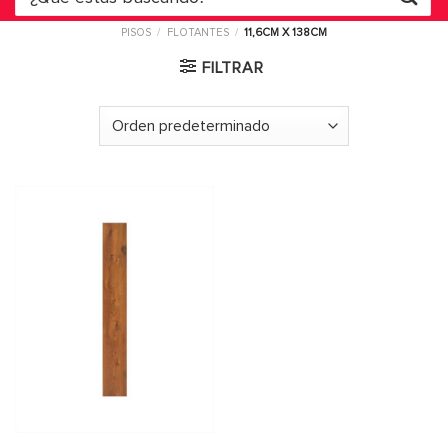
por:
PISOS
/
FLOTANTES
/
11,6CM X 138CM
FILTRAR