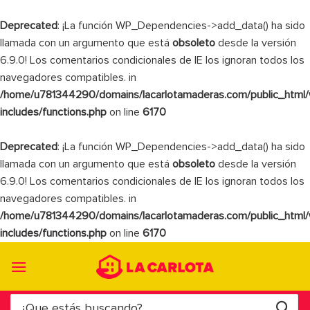
Deprecated
: ¡La función WP_Dependencies->add_data() ha sido
llamada con un argumento que está
obsoleto
desde la versión
6.9.0! Los comentarios condicionales de IE los ignoran todos los
navegadores compatibles. in
/home/u781344290/domains/lacarlotamaderas.com/public_html
includes/functions.php
on line
6170
Deprecated
: ¡La función WP_Dependencies->add_data() ha sido
llamada con un argumento que está
obsoleto
desde la versión
6.9.0! Los comentarios condicionales de IE los ignoran todos los
navegadores compatibles. in
/home/u781344290/domains/lacarlotamaderas.com/public_html
includes/functions.php
on line
6170
Saltar
al
contenido
Buscar