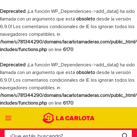
Deprecated
: ¡La función WP_Dependencies->add_data() ha sido
llamada con un argumento que está
obsoleto
desde la versión
6.9.0! Los comentarios condicionales de IE los ignoran todos los
navegadores compatibles. in
/home/u781344290/domains/lacarlotamaderas.com/public_html
includes/functions.php
on line
6170
Deprecated
: ¡La función WP_Dependencies->add_data() ha sido
llamada con un argumento que está
obsoleto
desde la versión
6.9.0! Los comentarios condicionales de IE los ignoran todos los
navegadores compatibles. in
/home/u781344290/domains/lacarlotamaderas.com/public_html
includes/functions.php
on line
6170
Saltar
al
contenido
Buscar