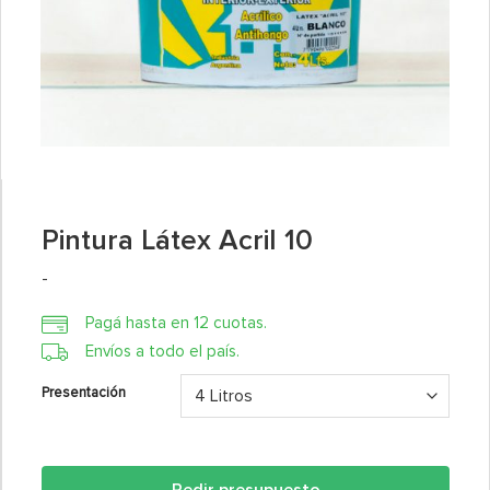
Pintura Látex Acril 10
Rango
-
de
precios:
Pagá hasta en 12 cuotas.
desde
$545,41
Envíos a todo el país.
hasta
$2.350,50
Presentación
Pedir presupuesto