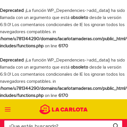
Deprecated
: ¡La función WP_Dependencies->add_data() ha sido
llamada con un argumento que está
obsoleto
desde la versión
6.9.0! Los comentarios condicionales de IE los ignoran todos los
navegadores compatibles. in
/home/u781344290/domains/lacarlotamaderas.com/public_html
includes/functions.php
on line
6170
Deprecated
: ¡La función WP_Dependencies->add_data() ha sido
llamada con un argumento que está
obsoleto
desde la versión
6.9.0! Los comentarios condicionales de IE los ignoran todos los
navegadores compatibles. in
/home/u781344290/domains/lacarlotamaderas.com/public_html
includes/functions.php
on line
6170
Saltar
al
contenido
Buscar