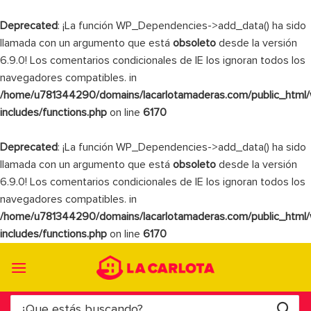
Deprecated
: ¡La función WP_Dependencies->add_data() ha sido
llamada con un argumento que está
obsoleto
desde la versión
6.9.0! Los comentarios condicionales de IE los ignoran todos los
navegadores compatibles. in
/home/u781344290/domains/lacarlotamaderas.com/public_html
includes/functions.php
on line
6170
Deprecated
: ¡La función WP_Dependencies->add_data() ha sido
llamada con un argumento que está
obsoleto
desde la versión
6.9.0! Los comentarios condicionales de IE los ignoran todos los
navegadores compatibles. in
/home/u781344290/domains/lacarlotamaderas.com/public_html
includes/functions.php
on line
6170
Saltar
al
contenido
Buscar