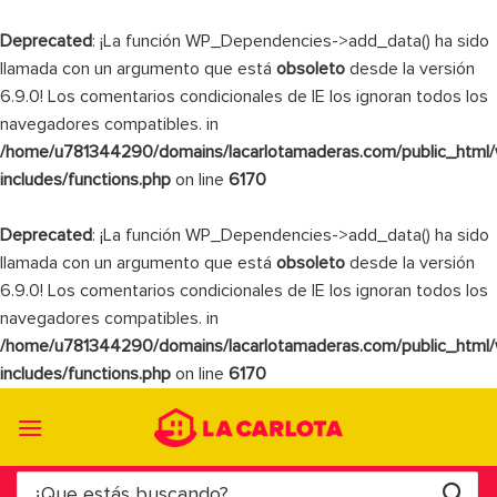
Deprecated
: ¡La función WP_Dependencies->add_data() ha sido
llamada con un argumento que está
obsoleto
desde la versión
6.9.0! Los comentarios condicionales de IE los ignoran todos los
navegadores compatibles. in
/home/u781344290/domains/lacarlotamaderas.com/public_html
includes/functions.php
on line
6170
Deprecated
: ¡La función WP_Dependencies->add_data() ha sido
llamada con un argumento que está
obsoleto
desde la versión
6.9.0! Los comentarios condicionales de IE los ignoran todos los
navegadores compatibles. in
/home/u781344290/domains/lacarlotamaderas.com/public_html
includes/functions.php
on line
6170
Saltar
al
contenido
Buscar