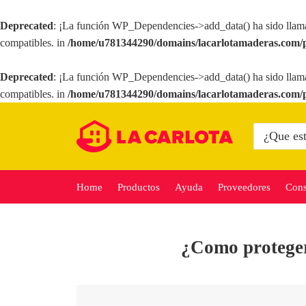
Deprecated
: ¡La función WP_Dependencies->add_data() ha sido llam
compatibles. in
/home/u781344290/domains/lacarlotamaderas.com/p
Deprecated
: ¡La función WP_Dependencies->add_data() ha sido llam
compatibles. in
/home/u781344290/domains/lacarlotamaderas.com/p
Saltar
al
Buscar
por:
contenido
Home
Productos
Ayuda
Proveedores
Cons
¿Como proteger