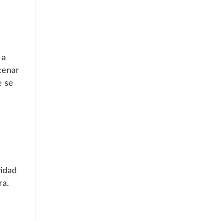
 a
cenar
e se
tidad
ra.