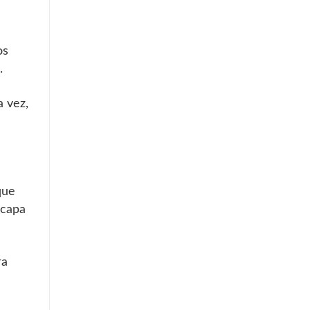
os
.
a vez,
que
 capa
ra