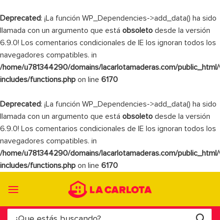
Deprecated
: ¡La función WP_Dependencies->add_data() ha sido
llamada con un argumento que está
obsoleto
desde la versión
6.9.0! Los comentarios condicionales de IE los ignoran todos los
navegadores compatibles. in
/home/u781344290/domains/lacarlotamaderas.com/public_html
includes/functions.php
on line
6170
Deprecated
: ¡La función WP_Dependencies->add_data() ha sido
llamada con un argumento que está
obsoleto
desde la versión
6.9.0! Los comentarios condicionales de IE los ignoran todos los
navegadores compatibles. in
/home/u781344290/domains/lacarlotamaderas.com/public_html
includes/functions.php
on line
6170
Saltar
al
contenido
Buscar