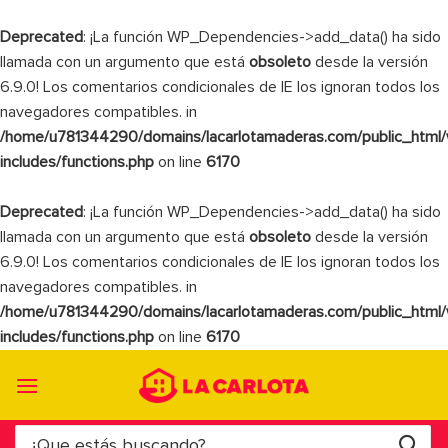
Deprecated
: ¡La función WP_Dependencies->add_data() ha sido
llamada con un argumento que está
obsoleto
desde la versión
6.9.0! Los comentarios condicionales de IE los ignoran todos los
navegadores compatibles. in
/home/u781344290/domains/lacarlotamaderas.com/public_html
includes/functions.php
on line
6170
Deprecated
: ¡La función WP_Dependencies->add_data() ha sido
llamada con un argumento que está
obsoleto
desde la versión
6.9.0! Los comentarios condicionales de IE los ignoran todos los
navegadores compatibles. in
/home/u781344290/domains/lacarlotamaderas.com/public_html
includes/functions.php
on line
6170
Saltar
al
contenido
Buscar