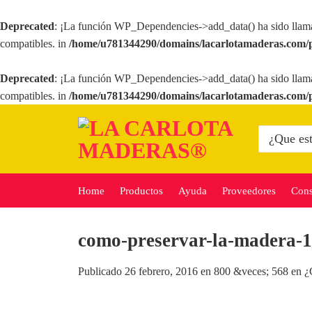
Deprecated
: ¡La función WP_Dependencies->add_data() ha sido llam
compatibles. in
/home/u781344290/domains/lacarlotamaderas.com/p
Deprecated
: ¡La función WP_Dependencies->add_data() ha sido llam
compatibles. in
/home/u781344290/domains/lacarlotamaderas.com/p
Saltar
al
Buscar
por:
contenido
Home
Productos
Ayuda
Proveedores
Cons
como-preservar-la-madera-1
Publicado
26 febrero, 2016
en
800 &veces; 568
en
¿