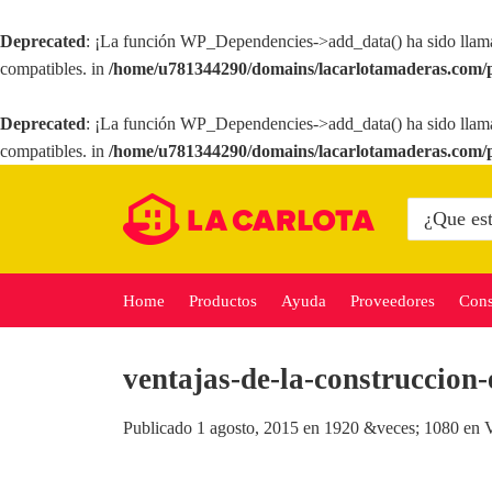
Deprecated
: ¡La función WP_Dependencies->add_data() ha sido llam
compatibles. in
/home/u781344290/domains/lacarlotamaderas.com/p
Deprecated
: ¡La función WP_Dependencies->add_data() ha sido llam
compatibles. in
/home/u781344290/domains/lacarlotamaderas.com/p
Saltar
al
Buscar
por:
contenido
Home
Productos
Ayuda
Proveedores
Cons
ventajas-de-la-construccion-
Publicado
1 agosto, 2015
en
1920 &veces; 1080
en
V