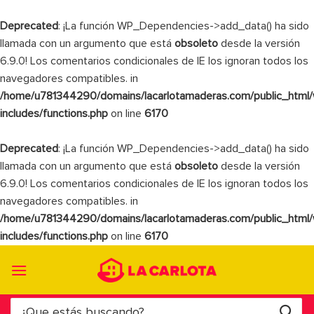
Deprecated
: ¡La función WP_Dependencies->add_data() ha sido
llamada con un argumento que está
obsoleto
desde la versión
6.9.0! Los comentarios condicionales de IE los ignoran todos los
navegadores compatibles. in
/home/u781344290/domains/lacarlotamaderas.com/public_html
includes/functions.php
on line
6170
Deprecated
: ¡La función WP_Dependencies->add_data() ha sido
llamada con un argumento que está
obsoleto
desde la versión
6.9.0! Los comentarios condicionales de IE los ignoran todos los
navegadores compatibles. in
/home/u781344290/domains/lacarlotamaderas.com/public_html
includes/functions.php
on line
6170
Saltar
al
contenido
Buscar