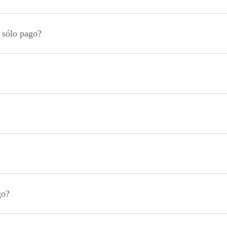
n sólo pago?
go?