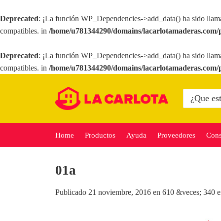
Deprecated
: ¡La función WP_Dependencies->add_data() ha sido llam
compatibles. in
/home/u781344290/domains/lacarlotamaderas.com/p
Deprecated
: ¡La función WP_Dependencies->add_data() ha sido llam
compatibles. in
/home/u781344290/domains/lacarlotamaderas.com/p
Saltar
al
Buscar
por:
contenido
Home
Productos
Ayuda
Proveedores
Cons
01a
Publicado
21 noviembre, 2016
en
610 &veces; 340
e