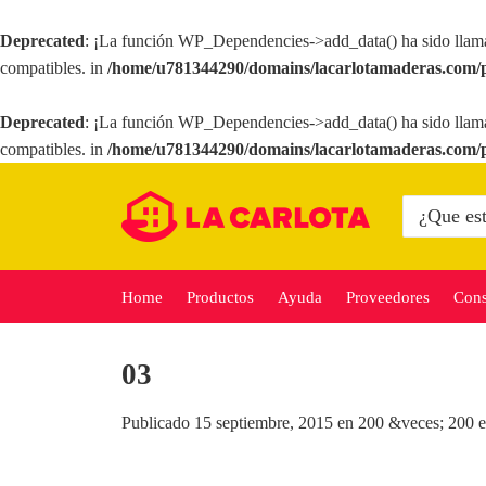
Deprecated
: ¡La función WP_Dependencies->add_data() ha sido llam
compatibles. in
/home/u781344290/domains/lacarlotamaderas.com/p
Deprecated
: ¡La función WP_Dependencies->add_data() ha sido llam
compatibles. in
/home/u781344290/domains/lacarlotamaderas.com/p
Saltar
al
Buscar
por:
contenido
Home
Productos
Ayuda
Proveedores
Cons
03
Publicado
15 septiembre, 2015
en
200 &veces; 200