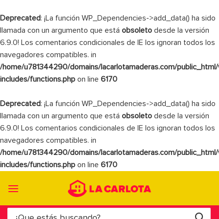
Deprecated
: ¡La función WP_Dependencies->add_data() ha sido
llamada con un argumento que está
obsoleto
desde la versión
6.9.0! Los comentarios condicionales de IE los ignoran todos los
navegadores compatibles. in
/home/u781344290/domains/lacarlotamaderas.com/public_html
includes/functions.php
on line
6170
Deprecated
: ¡La función WP_Dependencies->add_data() ha sido
llamada con un argumento que está
obsoleto
desde la versión
6.9.0! Los comentarios condicionales de IE los ignoran todos los
navegadores compatibles. in
/home/u781344290/domains/lacarlotamaderas.com/public_html
includes/functions.php
on line
6170
Saltar
al
contenido
Buscar