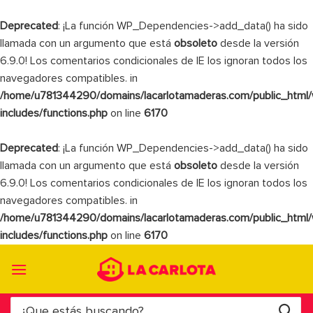
Deprecated
: ¡La función WP_Dependencies->add_data() ha sido
llamada con un argumento que está
obsoleto
desde la versión
6.9.0! Los comentarios condicionales de IE los ignoran todos los
navegadores compatibles. in
/home/u781344290/domains/lacarlotamaderas.com/public_html
includes/functions.php
on line
6170
Deprecated
: ¡La función WP_Dependencies->add_data() ha sido
llamada con un argumento que está
obsoleto
desde la versión
6.9.0! Los comentarios condicionales de IE los ignoran todos los
navegadores compatibles. in
/home/u781344290/domains/lacarlotamaderas.com/public_html
includes/functions.php
on line
6170
Saltar
al
contenido
Buscar