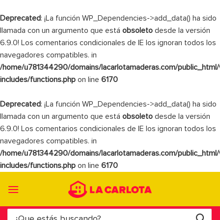
Deprecated
: ¡La función WP_Dependencies->add_data() ha sido
llamada con un argumento que está
obsoleto
desde la versión
6.9.0! Los comentarios condicionales de IE los ignoran todos los
navegadores compatibles. in
/home/u781344290/domains/lacarlotamaderas.com/public_html
includes/functions.php
on line
6170
Deprecated
: ¡La función WP_Dependencies->add_data() ha sido
llamada con un argumento que está
obsoleto
desde la versión
6.9.0! Los comentarios condicionales de IE los ignoran todos los
navegadores compatibles. in
/home/u781344290/domains/lacarlotamaderas.com/public_html
includes/functions.php
on line
6170
Saltar
al
contenido
Buscar