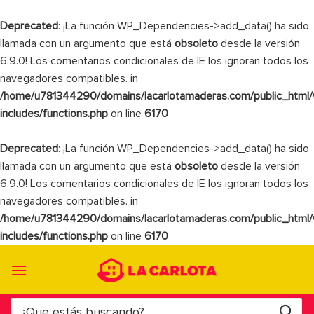
Deprecated
: ¡La función WP_Dependencies->add_data() ha sido
llamada con un argumento que está
obsoleto
desde la versión
6.9.0! Los comentarios condicionales de IE los ignoran todos los
navegadores compatibles. in
/home/u781344290/domains/lacarlotamaderas.com/public_html
includes/functions.php
on line
6170
Deprecated
: ¡La función WP_Dependencies->add_data() ha sido
llamada con un argumento que está
obsoleto
desde la versión
6.9.0! Los comentarios condicionales de IE los ignoran todos los
navegadores compatibles. in
/home/u781344290/domains/lacarlotamaderas.com/public_html
includes/functions.php
on line
6170
Saltar
al
contenido
Buscar