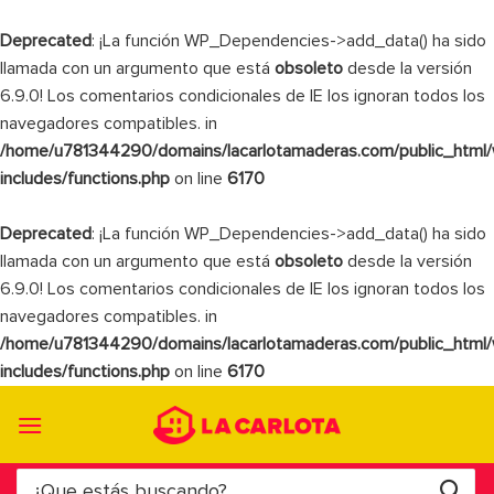
Deprecated
: ¡La función WP_Dependencies->add_data() ha sido
llamada con un argumento que está
obsoleto
desde la versión
6.9.0! Los comentarios condicionales de IE los ignoran todos los
navegadores compatibles. in
/home/u781344290/domains/lacarlotamaderas.com/public_html
includes/functions.php
on line
6170
Deprecated
: ¡La función WP_Dependencies->add_data() ha sido
llamada con un argumento que está
obsoleto
desde la versión
6.9.0! Los comentarios condicionales de IE los ignoran todos los
navegadores compatibles. in
/home/u781344290/domains/lacarlotamaderas.com/public_html
includes/functions.php
on line
6170
Saltar
al
contenido
Buscar