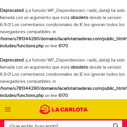
Deprecated
: ¡La función WP_Dependencies->add_data() ha sido
llamada con un argumento que está
obsoleto
desde la versión
6.9.0! Los comentarios condicionales de IE los ignoran todos los
navegadores compatibles. in
/home/u781344290/domains/lacarlotamaderas.com/public_html
includes/functions.php
on line
6170
Deprecated
: ¡La función WP_Dependencies->add_data() ha sido
llamada con un argumento que está
obsoleto
desde la versión
6.9.0! Los comentarios condicionales de IE los ignoran todos los
navegadores compatibles. in
/home/u781344290/domains/lacarlotamaderas.com/public_html
includes/functions.php
on line
6170
Saltar
al
contenido
Buscar