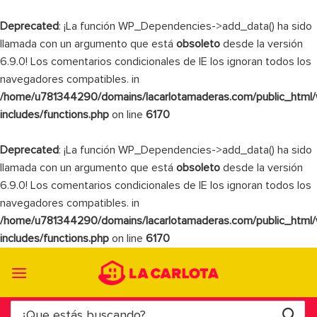
Deprecated
: ¡La función WP_Dependencies->add_data() ha sido
llamada con un argumento que está
obsoleto
desde la versión
6.9.0! Los comentarios condicionales de IE los ignoran todos los
navegadores compatibles. in
/home/u781344290/domains/lacarlotamaderas.com/public_html
includes/functions.php
on line
6170
Deprecated
: ¡La función WP_Dependencies->add_data() ha sido
llamada con un argumento que está
obsoleto
desde la versión
6.9.0! Los comentarios condicionales de IE los ignoran todos los
navegadores compatibles. in
/home/u781344290/domains/lacarlotamaderas.com/public_html
includes/functions.php
on line
6170
Saltar
al
contenido
Buscar