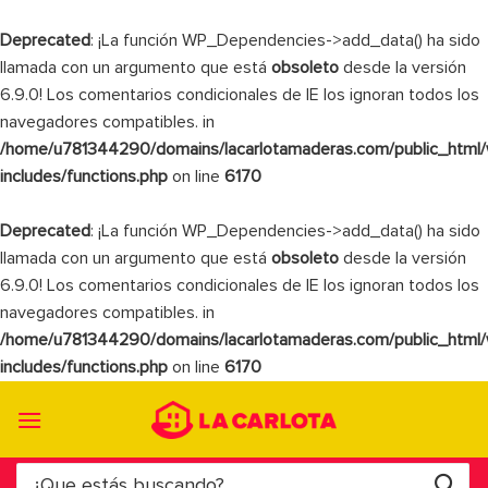
Deprecated
: ¡La función WP_Dependencies->add_data() ha sido
llamada con un argumento que está
obsoleto
desde la versión
6.9.0! Los comentarios condicionales de IE los ignoran todos los
navegadores compatibles. in
/home/u781344290/domains/lacarlotamaderas.com/public_html
includes/functions.php
on line
6170
Deprecated
: ¡La función WP_Dependencies->add_data() ha sido
llamada con un argumento que está
obsoleto
desde la versión
6.9.0! Los comentarios condicionales de IE los ignoran todos los
navegadores compatibles. in
/home/u781344290/domains/lacarlotamaderas.com/public_html
includes/functions.php
on line
6170
Saltar
al
contenido
Buscar