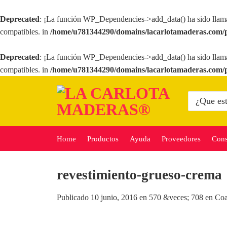
Deprecated
: ¡La función WP_Dependencies->add_data() ha sido llam
compatibles. in
/home/u781344290/domains/lacarlotamaderas.com/p
Deprecated
: ¡La función WP_Dependencies->add_data() ha sido llam
compatibles. in
/home/u781344290/domains/lacarlotamaderas.com/p
Saltar
al
Buscar
por:
contenido
Home
Productos
Ayuda
Proveedores
Cons
revestimiento-grueso-crema
Publicado
10 junio, 2016
en
570 &veces; 708
en
Coa