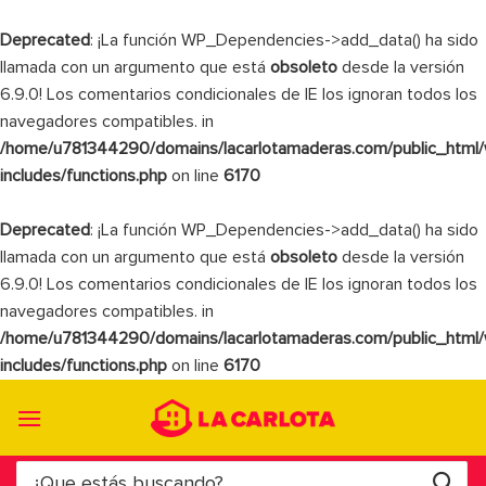
Deprecated
: ¡La función WP_Dependencies->add_data() ha sido
llamada con un argumento que está
obsoleto
desde la versión
6.9.0! Los comentarios condicionales de IE los ignoran todos los
navegadores compatibles. in
/home/u781344290/domains/lacarlotamaderas.com/public_html
includes/functions.php
on line
6170
Deprecated
: ¡La función WP_Dependencies->add_data() ha sido
llamada con un argumento que está
obsoleto
desde la versión
6.9.0! Los comentarios condicionales de IE los ignoran todos los
navegadores compatibles. in
/home/u781344290/domains/lacarlotamaderas.com/public_html
includes/functions.php
on line
6170
Saltar
al
contenido
Buscar