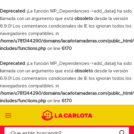
Deprecated
: ¡La función WP_Dependencies->add_data() ha sido
llamada con un argumento que está
obsoleto
desde la versión
6.9.0! Los comentarios condicionales de IE los ignoran todos los
navegadores compatibles. in
/home/u781344290/domains/lacarlotamaderas.com/public_html
includes/functions.php
on line
6170
Deprecated
: ¡La función WP_Dependencies->add_data() ha sido
llamada con un argumento que está
obsoleto
desde la versión
6.9.0! Los comentarios condicionales de IE los ignoran todos los
navegadores compatibles. in
/home/u781344290/domains/lacarlotamaderas.com/public_html
includes/functions.php
on line
6170
Saltar
al
contenido
Buscar