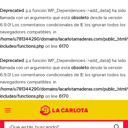
Deprecated
: ¡La función WP_Dependencies->add_data() ha sido
llamada con un argumento que está
obsoleto
desde la versión
6.9.0! Los comentarios condicionales de IE los ignoran todos los
navegadores compatibles. in
/home/u781344290/domains/lacarlotamaderas.com/public_html
includes/functions.php
on line
6170
Deprecated
: ¡La función WP_Dependencies->add_data() ha sido
llamada con un argumento que está
obsoleto
desde la versión
6.9.0! Los comentarios condicionales de IE los ignoran todos los
navegadores compatibles. in
/home/u781344290/domains/lacarlotamaderas.com/public_html
includes/functions.php
on line
6170
Saltar
al
contenido
Buscar