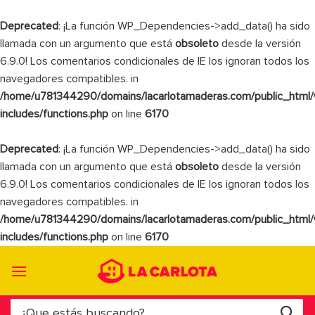
Deprecated
: ¡La función WP_Dependencies->add_data() ha sido
llamada con un argumento que está
obsoleto
desde la versión
6.9.0! Los comentarios condicionales de IE los ignoran todos los
navegadores compatibles. in
/home/u781344290/domains/lacarlotamaderas.com/public_html
includes/functions.php
on line
6170
Deprecated
: ¡La función WP_Dependencies->add_data() ha sido
llamada con un argumento que está
obsoleto
desde la versión
6.9.0! Los comentarios condicionales de IE los ignoran todos los
navegadores compatibles. in
/home/u781344290/domains/lacarlotamaderas.com/public_html
includes/functions.php
on line
6170
Saltar
al
contenido
Buscar