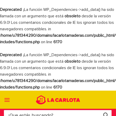
Deprecated
: ¡La función WP_Dependencies->add_data() ha sido
llamada con un argumento que está
obsoleto
desde la versión
6.9.0! Los comentarios condicionales de IE los ignoran todos los
navegadores compatibles. in
/home/u781344290/domains/lacarlotamaderas.com/public_html
includes/functions.php
on line
6170
Deprecated
: ¡La función WP_Dependencies->add_data() ha sido
llamada con un argumento que está
obsoleto
desde la versión
6.9.0! Los comentarios condicionales de IE los ignoran todos los
navegadores compatibles. in
/home/u781344290/domains/lacarlotamaderas.com/public_html
includes/functions.php
on line
6170
Saltar
al
contenido
Buscar