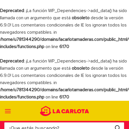
Deprecated
: ¡La función WP_Dependencies->add_data() ha sido
llamada con un argumento que está
obsoleto
desde la versión
6.9.0! Los comentarios condicionales de IE los ignoran todos los
navegadores compatibles. in
/home/u781344290/domains/lacarlotamaderas.com/public_html
includes/functions.php
on line
6170
Deprecated
: ¡La función WP_Dependencies->add_data() ha sido
llamada con un argumento que está
obsoleto
desde la versión
6.9.0! Los comentarios condicionales de IE los ignoran todos los
navegadores compatibles. in
/home/u781344290/domains/lacarlotamaderas.com/public_html
includes/functions.php
on line
6170
Saltar
al
contenido
Buscar