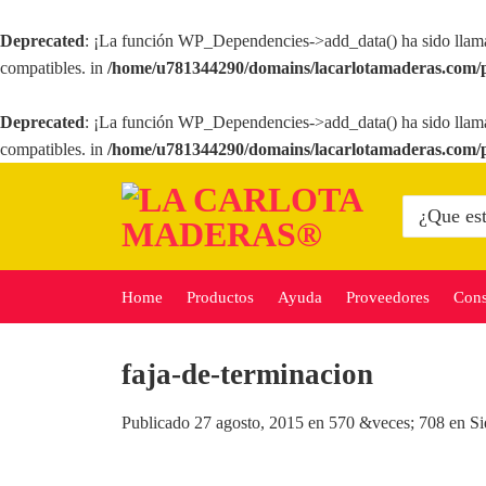
Deprecated
: ¡La función WP_Dependencies->add_data() ha sido llam
compatibles. in
/home/u781344290/domains/lacarlotamaderas.com/p
Deprecated
: ¡La función WP_Dependencies->add_data() ha sido llam
compatibles. in
/home/u781344290/domains/lacarlotamaderas.com/p
Saltar
al
Buscar
por:
contenido
Home
Productos
Ayuda
Proveedores
Cons
faja-de-terminacion
Publicado
27 agosto, 2015
en
570 &veces; 708
en
Si