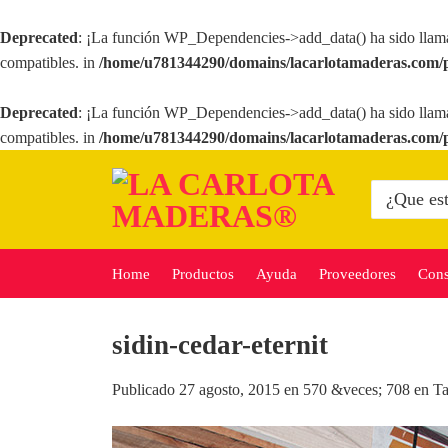
Deprecated
: ¡La función WP_Dependencies->add_data() ha sido llam
compatibles. in
/home/u781344290/domains/lacarlotamaderas.com/p
Deprecated
: ¡La función WP_Dependencies->add_data() ha sido llam
compatibles. in
/home/u781344290/domains/lacarlotamaderas.com/p
Saltar
al
Buscar
por:
contenido
Home
Productos
Ayuda
Proveedores
Cons
sidin-cedar-eternit
Publicado
27 agosto, 2015
en
570 &veces; 708
en
Ta