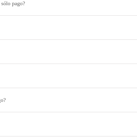
n sólo pago?
go?