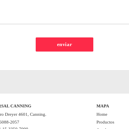
RSAL CANNING
MAPA
ro Dreyer 4601, Canning.
Home
 6088-2057
Productos
11 15-3350-7000