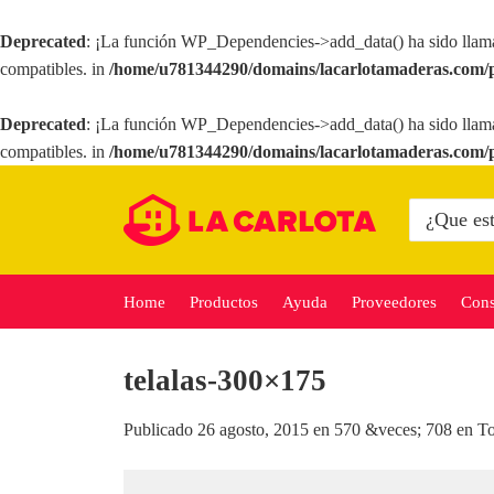
Deprecated
: ¡La función WP_Dependencies->add_data() ha sido llam
compatibles. in
/home/u781344290/domains/lacarlotamaderas.com/p
Deprecated
: ¡La función WP_Dependencies->add_data() ha sido llam
compatibles. in
/home/u781344290/domains/lacarlotamaderas.com/p
Saltar
al
Buscar
por:
contenido
Home
Productos
Ayuda
Proveedores
Cons
telalas-300×175
Publicado
26 agosto, 2015
en
570 &veces; 708
en
To