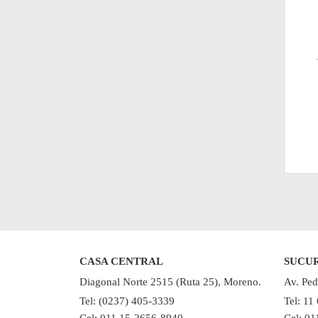
CASA CENTRAL
SUCU
Diagonal Norte 2515 (Ruta 25), Moreno.
Av. Ped
Tel: (0237) 405-3339
Tel: 11
Cel: 011 15-2656-8940
Cel: 0