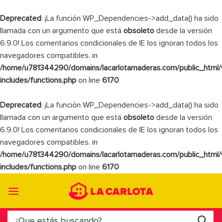
Deprecated
: ¡La función WP_Dependencies->add_data() ha sido
llamada con un argumento que está
obsoleto
desde la versión
6.9.0! Los comentarios condicionales de IE los ignoran todos los
navegadores compatibles. in
/home/u781344290/domains/lacarlotamaderas.com/public_html
includes/functions.php
on line
6170
Deprecated
: ¡La función WP_Dependencies->add_data() ha sido
llamada con un argumento que está
obsoleto
desde la versión
6.9.0! Los comentarios condicionales de IE los ignoran todos los
navegadores compatibles. in
/home/u781344290/domains/lacarlotamaderas.com/public_html
includes/functions.php
on line
6170
Saltar
al
contenido
Buscar