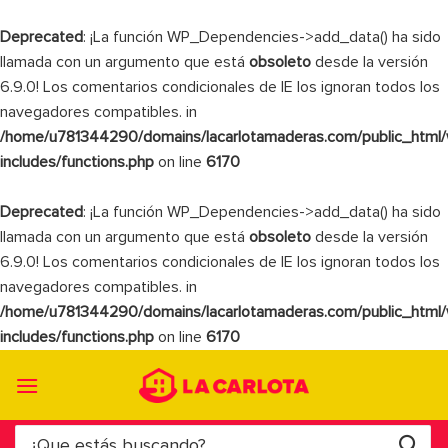
Deprecated
: ¡La función WP_Dependencies->add_data() ha sido
llamada con un argumento que está
obsoleto
desde la versión
6.9.0! Los comentarios condicionales de IE los ignoran todos los
navegadores compatibles. in
/home/u781344290/domains/lacarlotamaderas.com/public_html
includes/functions.php
on line
6170
Deprecated
: ¡La función WP_Dependencies->add_data() ha sido
llamada con un argumento que está
obsoleto
desde la versión
6.9.0! Los comentarios condicionales de IE los ignoran todos los
navegadores compatibles. in
/home/u781344290/domains/lacarlotamaderas.com/public_html
includes/functions.php
on line
6170
Saltar
al
contenido
Buscar