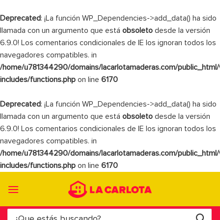
Deprecated
: ¡La función WP_Dependencies->add_data() ha sido
llamada con un argumento que está
obsoleto
desde la versión
6.9.0! Los comentarios condicionales de IE los ignoran todos los
navegadores compatibles. in
/home/u781344290/domains/lacarlotamaderas.com/public_html
includes/functions.php
on line
6170
Deprecated
: ¡La función WP_Dependencies->add_data() ha sido
llamada con un argumento que está
obsoleto
desde la versión
6.9.0! Los comentarios condicionales de IE los ignoran todos los
navegadores compatibles. in
/home/u781344290/domains/lacarlotamaderas.com/public_html
includes/functions.php
on line
6170
Saltar
al
contenido
Buscar